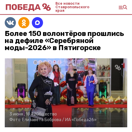
Все новости
Ставропольского
края
Более 150 волонтёров прошлись
на дефиле «Серебряной
моды-2026» в Пятигорске
3 июня , 18:42
Общество
Фото:
Елизавета Боброва /
ИА «Победа26»