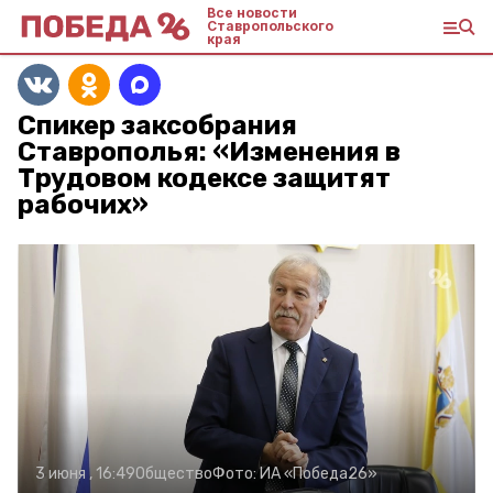
Все новости
Ставропольского
края
Спикер заксобрания
Ставрополья: «Изменения в
Трудовом кодексе защитят
рабочих»
3 июня , 16:49
Общество
Фото:
ИА «Победа26»