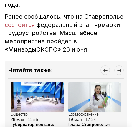
года.
Ранее сообщалось, что на Ставрополье
состоится
федеральный этап ярмарки
трудоустройства. Масштабное
мероприятие пройдёт в
«МинводыЭКСПО» 26 июня.
Читайте также:
Общество
Здравоохранение
Об
28 мая , 11:55
19 мая , 17:34
27
Губернатор поставил
Глава Ставрополья
Гл
задачу привлечь в
назвал приоритетной
Пр