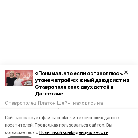
«Понимал, что если остановлюсь,
утонем втроём»: юный дзюдоист из
Ставрополя спас двух детей в
Дагестане
Ставрополец Платон Шейн, находясь на
спортивных сборах в Дегестане, увидел тонущих в
Каспийском море детей и бросился на помощь. По
Сайт использует файлы cookies и технических данных
возвращении домой, отважного мальчика
посетителей.
Продолжая пользоваться сайтом, Вы
пригласили в министерство образования края и
соглашаетесь с
Политикой конфиденциальности
наградили. Корреспондент «Победы26» пообщался
Разделы