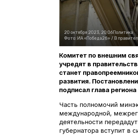
20 октября 2023, 20:06
Политика
Фото:
ИА «Победа26» /
В правител
Комитет по внешним св
учредят в правительств
станет правопреемнико
развития. Постановлени
подписал глава регион
Часть полномочий минэк
международной, межрег
деятельности передадут
губернатора вступит в си