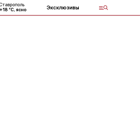
Ставрополь
Эксклюзивы
+
18
°С,
ясно