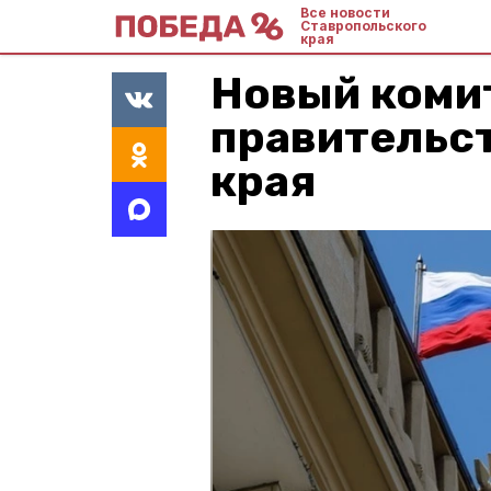
Все новости
Ставропольского
края
Новый коми
правительс
края