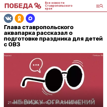
Все новости
Ставропольского
края
Глава ставропольского
аквапарка рассказал о
подготовке праздника для детей
с ОВЗ
21 мая , 18:04
Общество
Фото:
ИА «Победа26»