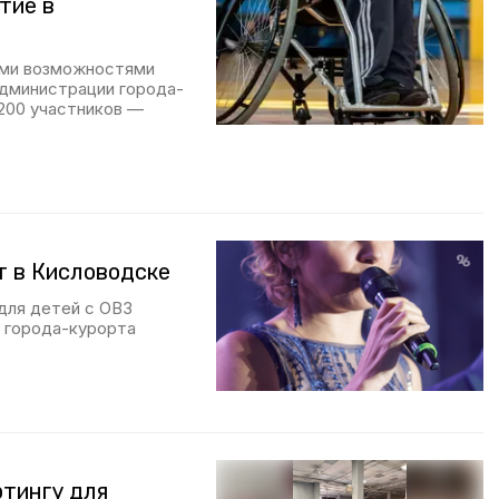
тие в
ыми возможностями
администрации города-
200 участников —
т в Кисловодске
для детей с ОВЗ
а города-курорта
ртингу для