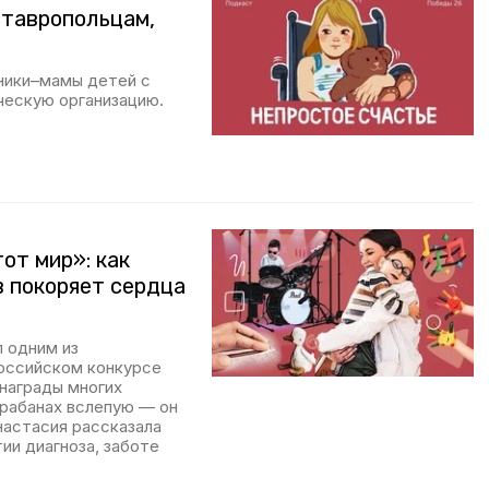
ставропольцам,
ники–мамы детей с
ческую организацию.
от мир»: как
в покоряет сердца
 одним из
российском конкурсе
награды многих
арабанах вслепую — он
Анастасия рассказала
ии диагноза, заботе