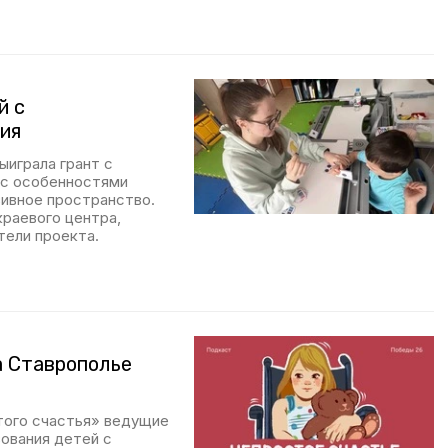
й с
ия
ыиграла грант с
 с особенностями
зивное пространство.
краевого центра,
ели проекта.
а Ставрополье
того счастья» ведущие
ования детей с