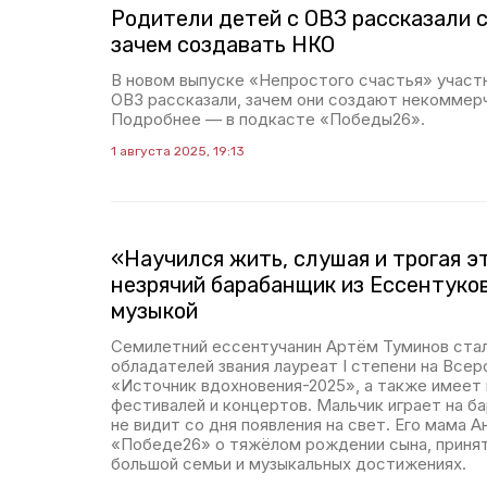
Родители детей с ОВЗ рассказали 
зачем создавать НКО
В новом выпуске «Непростого счастья» участ
ОВЗ рассказали, зачем они создают некоммер
Подробнее — в подкасте «Победы26».
1 августа 2025, 19:13
«Научился жить, слушая и трогая эт
незрячий барабанщик из Ессентуко
музыкой
Семилетний ессентучанин Артём Туминов стал
обладателей звания лауреат I степени на Все
«Источник вдохновения-2025», а также имеет 
фестивалей и концертов. Мальчик играет на б
не видит со дня появления на свет. Его мама 
«Победе26» о тяжёлом рождении сына, принят
большой семьи и музыкальных достижениях.