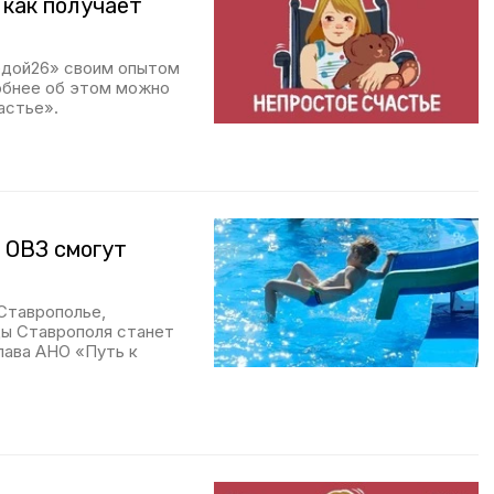
 как получает
едой26» своим опытом
обнее об этом можно
астье».
 ОВЗ смогут
Ставрополье,
ды Ставрополя станет
лава АНО «Путь к