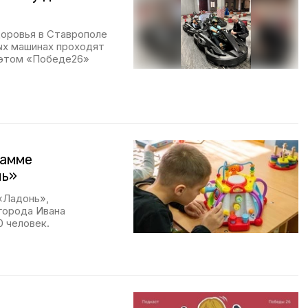
оровья в Ставрополе
ных машинах проходят
б этом «Победе26»
рамме
нь»
«Ладонь»,
города Ивана
0 человек.