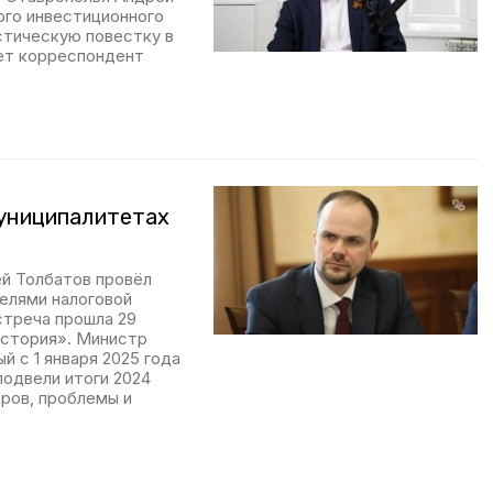
ого инвестиционного
стическую повестку в
ет корреспондент
муниципалитетах
й Толбатов провёл
елями налоговой
стреча прошла 29
история». Министр
й с 1 января 2025 года
подвели итоги 2024
ров, проблемы и