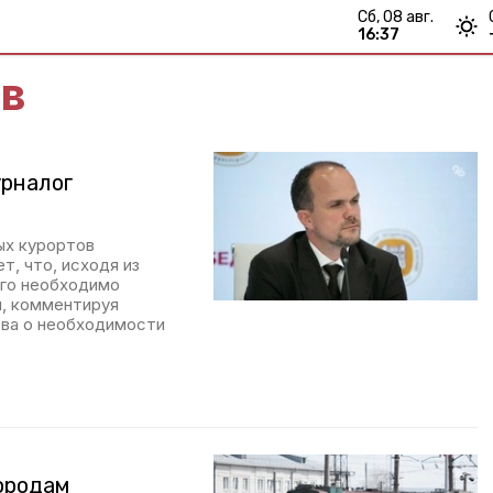
сб, 08 авг.
16:37
ов
урналог
ых курортов
т, что, исходя из
его необходимо
, комментируя
ова о необходимости
городам