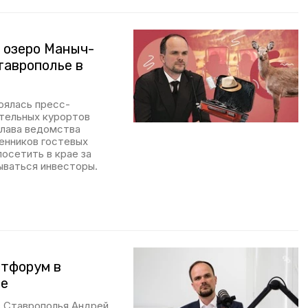
и озеро Маныч-
таврополье в
оялась пресс-
тельных курортов
Глава ведомства
венников гостевых
осетить в крае за
ываться инвесторы.
стфорум в
не
в Ставрополья Андрей