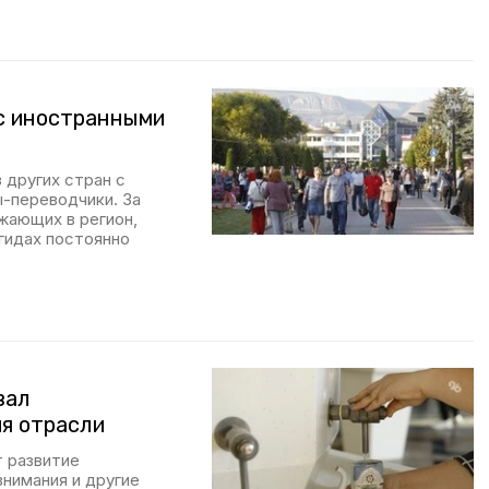
с иностранными
 других стран с
-переводчики. За
жающих в регион,
 гидах постоянно
вал
я отрасли
т развитие
внимания и другие