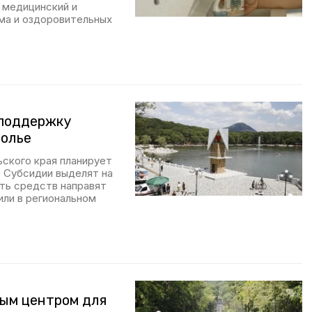
 медицинский и
зма и оздоровительных
 поддержку
полье
ьского края планирует
 Субсидии выделят на
ть средств направят
или в региональном
ным центром для