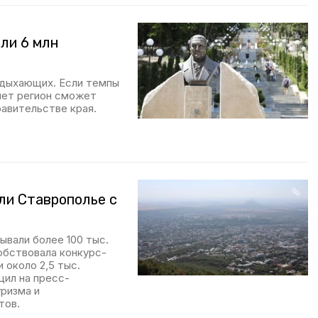
ли 6 млн
тдыхающих. Если темпы
лет регион сможет
равительстве края.
ли Ставрополье с
ывали более 100 тыс.
обствовала конкурс-
 около 2,5 тыс.
щил на пресс-
ризма и
тов.