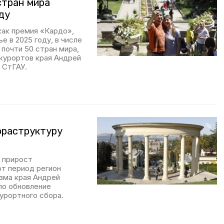
стран мира
ду
ак премия «Кардо»,
 в 2025 году, в числе
почти 50 стран мира,
курортов края Андрей
 СтГАУ.
фраструктуру
и прирост
от период регион
изма края Андрей
ло обновление
урортного сбора.