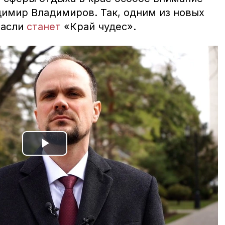
димир Владимиров. Так, одним из новых
расли
станет
«Край чудес».
Play
Video