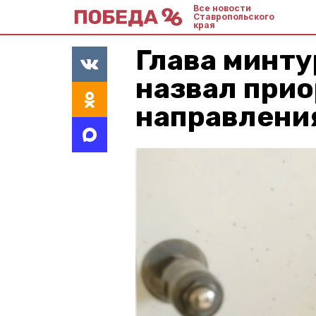
Все новости
Ставропольского
края
Глава минт
назвал при
направлени