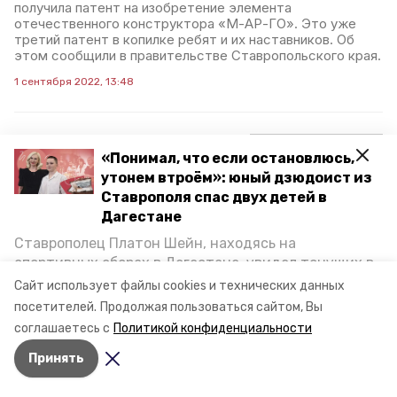
получила патент на изобретение элемента
отечественного конструктора «М-АР-ГО». Это уже
третий патент в копилке ребят и их наставников. Об
этом сообщили в правительстве Ставропольского края.
1 сентября 2022, 13:48
Команда Ставрополья
«Понимал, что если остановлюсь,
готовится защитить
утонем втроём»: юный дзюдоист из
Ставрополя спас двух детей в
проект региональной
Дагестане
экспортной программы
Ставрополец Платон Шейн, находясь на
спортивных сборах в Дегестане, увидел тонущих в
В Москве проходит четвёртый модуль образовательной
программы «Экспорт регионов 2.0», разработанной для
Каспийском море детей и бросился на помощь. По
Сайт использует файлы cookies и технических данных
обучения управленческих команд. Участие в нём
возвращении домой, отважного мальчика
посетителей.
Продолжая пользоваться сайтом, Вы
принимает и делегация из Ставропольского края.
пригласили в министерство образования края и
соглашаетесь с
Политикой конфиденциальности
наградили. Корреспондент «Победы26» пообщался
26 августа 2022, 15:36
Принять
с юным героем.