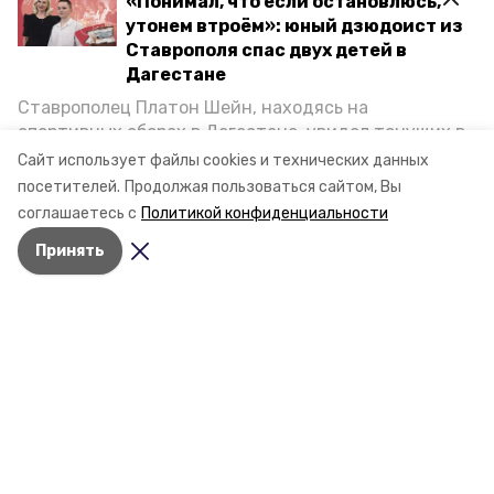
«Понимал, что если остановлюсь,
утонем втроём»: юный дзюдоист из
Ставрополя спас двух детей в
Дагестане
Ставрополец Платон Шейн, находясь на
спортивных сборах в Дегестане, увидел тонущих в
Каспийском море детей и бросился на помощь. По
Сайт использует файлы cookies и технических данных
Разделы
возвращении домой, отважного мальчика
посетителей.
Продолжая пользоваться сайтом, Вы
Новости
пригласили в министерство образования края и
соглашаетесь с
Политикой конфиденциальности
Статьи
наградили. Корреспондент «Победы26» пообщался
Принять
с юным героем.
Фоторепортажи
Видеосюжеты
Подкасты
Обращения в редакцию
Эксклюзивы
Карточки
Тесты
О компании