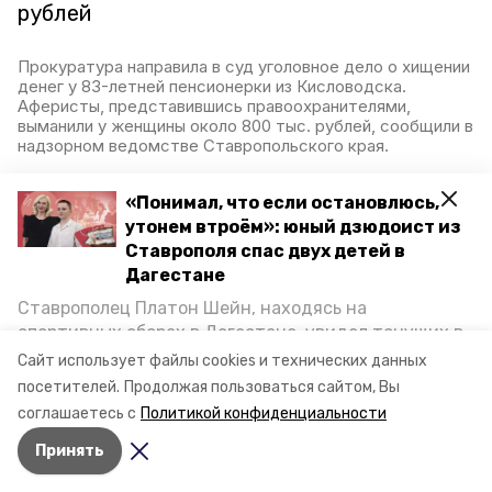
рублей
Прокуратура направила в суд уголовное дело о хищении
денег у 83-летней пенсионерки из Кисловодска.
Аферисты, представившись правоохранителями,
выманили у женщины около 800 тыс. рублей, сообщили в
надзорном ведомстве Ставропольского края.
16 января 2023, 16:36
«Понимал, что если остановлюсь,
утонем втроём»: юный дзюдоист из
Ставрополя спас двух детей в
Более 2,5 млн рублей
Дагестане
потеряла пенсионерка из
Ставрополец Платон Шейн, находясь на
Пятигорска после
спортивных сборах в Дегестане, увидел тонущих в
общения с мошенником
Каспийском море детей и бросился на помощь. По
Сайт использует файлы cookies и технических данных
возвращении домой, отважного мальчика
посетителей.
Продолжая пользоваться сайтом, Вы
пригласили в министерство образования края и
В Ставропольском крае неизвестный обманул
соглашаетесь с
Политикой конфиденциальности
пенсионерку, представившись сотрудником банка.
наградили. Корреспондент «Победы26» пообщался
Злоумышленник убедил пятигорчанку перевести деньги
Принять
с юным героем.
на «безопасные счета» для защиты от мошенников. Об
этом сообщает краевой полицейский главк.