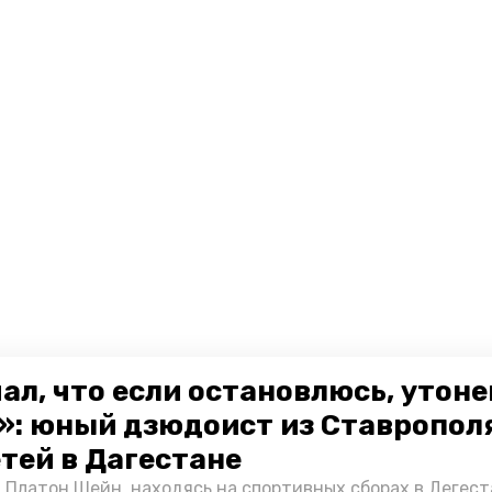
ал, что если остановлюсь, утон
»: юный дзюдоист из Ставропол
етей в Дагестане
 Платон Шейн, находясь на спортивных сборах в Дегест