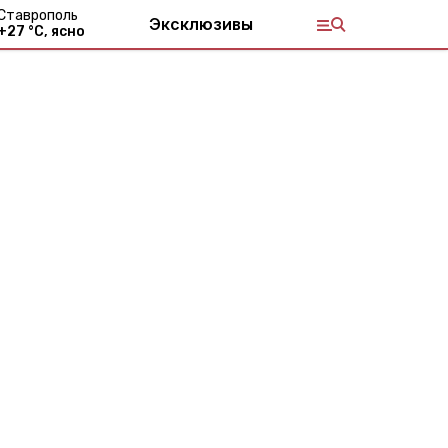
Ставрополь
Эксклюзивы
+
27
°С,
ясно