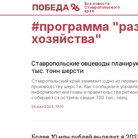
Все новости
Ставропольского
края
#
программа "раз
хозяйства"
Ставропольские овцеводы планирую
тыс. тонн шерсти
Ставропольский край занимает одно из первых
производству шерсти. Как сообщили в управл
информполитики главы и правительства регио
собираются остричь свыше 700 тыс. овец.
26 мая 2023, 17:10
Более 10 млн рублей выделит в 202