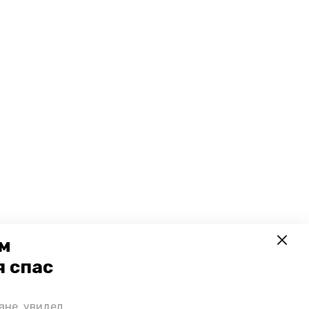
ем
я спас
ане, увидел