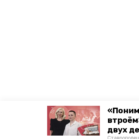
«Поним
втроём
двух д
Ставрополец