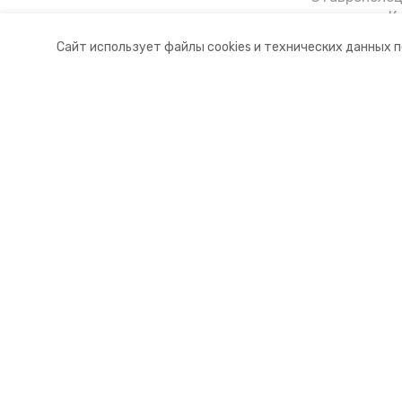
тонущих в К
отважного м
Сайт использует файлы cookies и технических данных 
Корреспонде
Разделы
О комп
Новости
Контакт
Статьи
Докуме
Фоторепортажи
Отчеты 
Видеосюжеты
Общая 
Подкасты
Тарифы
Обращения в редакцию
Эксклюзивы
Карточки
Тесты
Мы в соцсетях