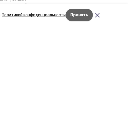
щении домой,
 наградили.
с
Политикой конфиденциальности
Принять
роев»
дске