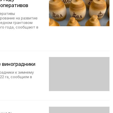
ооперативов
еративы
рование на развитие
редном грантовом
го года, сообщают в
е виноградники
радники к зимнему
22 га, сообщили в