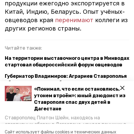
продукции ежегодно экспортируется в
Китай, Индию, Беларусь. Опыт учёных-
овцеводов края
перенимают
коллеги из
других регионов страны.
Читайте также:
На территории выставочного центра в Минводах
стартовал общероссийский форум овцеводов
Губернатор Владимиров: Аграриев Ставрополья
обеспечили всем необходимым для весенне-
«Понимал, что если остановлюсь,
полевых работ
утонем втроём»: юный дзюдоист из
Ставрополя спас двух детей в
Дагестане
программа "развитие сельского хозяйства"
Ставрополец Платон Шейн, находясь на
развитие сельского хозяйства
овцеводство
спортивных сборах в Дегестане, увидел тонущих в
Каспийском море детей и бросился на помощь. По
Сайт использует файлы cookies и технических данных