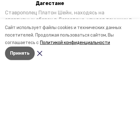
Дагестане
Ставрополец Платон Шейн, находясь на
спортивных сборах в Дегестане, увидел тонущих в
Каспийском море детей и бросился на помощь. По
Сайт использует файлы cookies и технических данных
Разделы
возвращении домой, отважного мальчика
посетителей.
Продолжая пользоваться сайтом, Вы
Новости
пригласили в министерство образования края и
соглашаетесь с
Политикой конфиденциальности
наградили. Корреспондент «Победы26» пообщался
Статьи
Принять
с юным героем.
Фоторепортажи
Видеосюжеты
Подкасты
Обращения в редакцию
Эксклюзивы
Карточки
Тесты
О компании
Контактная информация
Документы