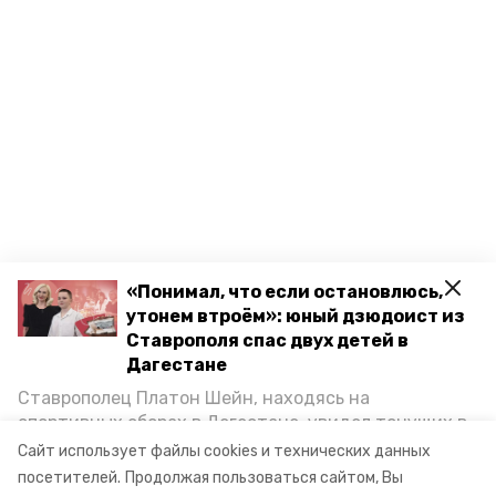
«Понимал, что если остановлюсь,
утонем втроём»: юный дзюдоист из
Ставрополя спас двух детей в
Дагестане
Ставрополец Платон Шейн, находясь на
спортивных сборах в Дегестане, увидел тонущих в
Каспийском море детей и бросился на помощь. По
Сайт использует файлы cookies и технических данных
возвращении домой, отважного мальчика
посетителей.
Продолжая пользоваться сайтом, Вы
пригласили в министерство образования края и