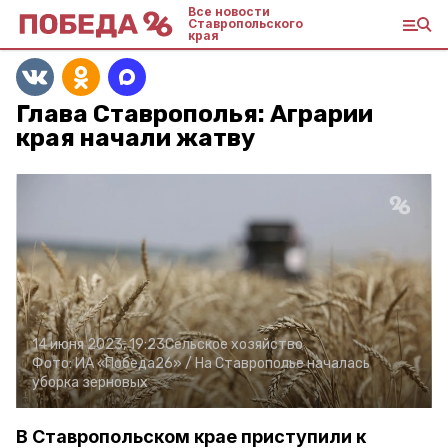
Все новости
Ставропольского
края
Глава Ставрополья: Аграрии
края начали жатву
14 июня 2023, 19:23
Сельское хозяйство
Фото:
ИА «Победа26» /
На Ставрополье началась
уборка зерновых
В Ставропольском крае приступили к