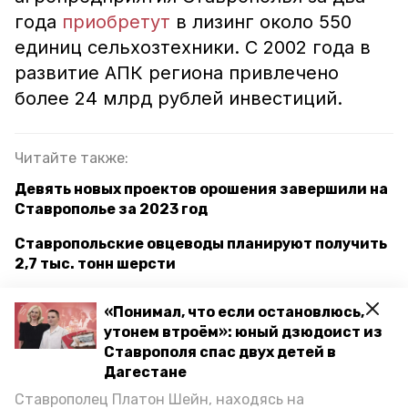
года
приобретут
в лизинг около 550
единиц сельхозтехники. С 2002 года в
развитие АПК региона привлечено
более 24 млрд рублей инвестиций.
Читайте также:
Девять новых проектов орошения завершили на
Ставрополье за 2023 год
Ставропольские овцеводы планируют получить
2,7 тыс. тонн шерсти
Губернатор Ставрополья возглавит делегацию
«Понимал, что если остановлюсь,
региона на ПМЭФ-2023 в Петербурге
утонем втроём»: юный дзюдоист из
Ставрополя спас двух детей в
Дагестане
уборка зерна
уборка зерновых культур
Ставрополец Платон Шейн, находясь на