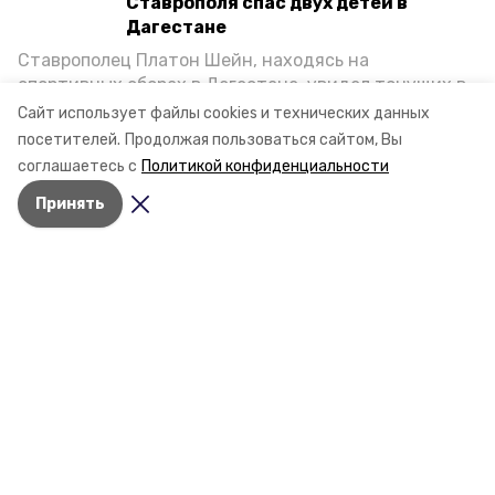
Ставрополя спас двух детей в
Дагестане
Ставрополец Платон Шейн, находясь на
спортивных сборах в Дегестане, увидел тонущих в
Каспийском море детей и бросился на помощь. По
Сайт использует файлы cookies и технических данных
возвращении домой, отважного мальчика
посетителей.
Продолжая пользоваться сайтом, Вы
пригласили в министерство образования края и
соглашаетесь с
Политикой конфиденциальности
наградили. Корреспондент «Победы26» пообщался
Принять
с юным героем.
Разделы
Новости
Статьи
Фоторепортажи
Видеосюжеты
Подкасты
Обращения в редакцию
Эксклюзивы
Карточки