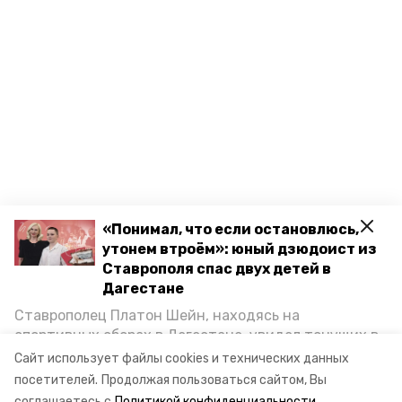
«Понимал, что если остановлюсь,
утонем втроём»: юный дзюдоист из
Ставрополя спас двух детей в
Дагестане
Ставрополец Платон Шейн, находясь на
спортивных сборах в Дегестане, увидел тонущих в
Каспийском море детей и бросился на помощь. По
Сайт использует файлы cookies и технических данных
возвращении домой, отважного мальчика
посетителей.
Продолжая пользоваться сайтом, Вы
пригласили в министерство образования края и
соглашаетесь с
Политикой конфиденциальности