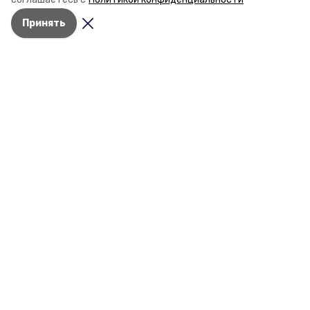
наградили. Корреспондент «Победы26» пообщался
Принять
с юным героем.
Разделы
Новости
Статьи
Фоторепортажи
Видеосюжеты
Подкасты
Обращения в редакцию
Эксклюзивы
Карточки
Тесты
О компании
Контактная информация
Документы
Отчеты о результатах деятельности