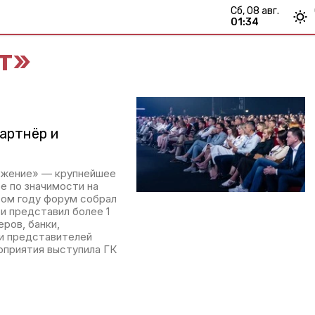
сб, 08 авг.
01:34
т»
артнёр и
ижение» — крупнейшее
е по значимости на
том году форум собрал
 и представил более 1
ров, банки,
и представителей
оприятия выступила ГК