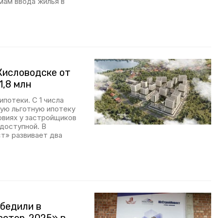
мам ввода жилья в
Кисловодске от
1,8 млн
потеки. С 1 числа
ую льготную ипотеку
овиях у застройщиков
доступной. В
т» развивает два
бедили в