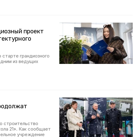
иозный проект
тектурного
 старте грандиозного
одним из ведущих
родолжат
ло строительство
ола 21». Как сообщает
тельное учреждение