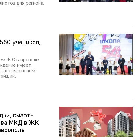
листов для региона.
550 учеников,
ем. В Ставрополе
еждение имеет
агается в новом
ройщик.
дки, смарт-
два МКД в ЖК
аврополе