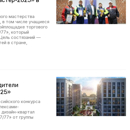
астер-2025» в
ного мастерства
 в том числе учащиеся
ойплощадке торгового
/77», который
Цель состязаний —
ей в стране,
дители
025»
ссийского конкурса
лексами-
 дизайн-квартал
7/77» от группы