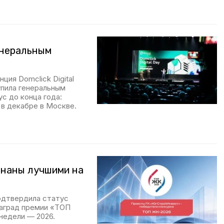
енеральным
ция Domclick Digital
пила генеральным
с до конца года:
 в декабре в Москве.
наны лучшими на
одтвердила статус
наград премии «ТОП
недели — 2026.