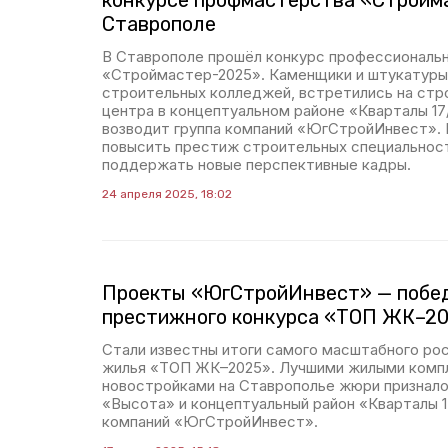
конкурсе профмастерства «Стройм
Ставрополе
В Ставрополе прошёл конкурс профессиональ
«Строймастер-2025». Каменщики и штукатуры,
строительных колледжей, встретились на стр
центра в концептуальном районе «Кварталы 17
возводит группа компаний «ЮгСтройИнвест». 
повысить престиж строительных специальност
поддержать новые перспективные кадры.
24 апреля 2025, 18:02
Проекты «ЮгСтройИнвест» — побе
престижного конкурса «ТОП ЖК–2
Стали известны итоги самого масштабного ро
жилья «ТОП ЖК–2025». Лучшими жилыми комп
новостройками на Ставрополье жюри признало
«Высота» и концептуальный район «Кварталы 1
компаний «ЮгСтройИнвест».