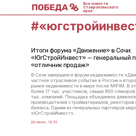
Все новости
Ставропольского
края
#
«югстройинвес
Итоги форума «Движение» в Сочи:
«ЮгСтройИнвест» — генеральный п
«отличник продаж»
В Сочи завершился форум недвижимости «Дв
частное отраслевое событие в России и второ
рынке недвижимости в мире после MIPIM. В э
более 17 тыс. участников, свыше 800 спикеров
тыс. компаний. Площадка объединила девелопе
производителей стройматериалов, риелторов 
бизнеса. Одним из генеральных партнёров мер
«ЮгСтройИнвест».
22 июня , 15:31