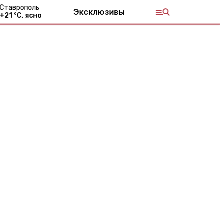
Ставрополь
Эксклюзивы
+
21
°С,
ясно