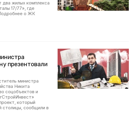
т два жилых комплекса
алы 17/77», где
Подробнее о ЖК
министра
ну презентовали
ститель министра
яйства Никита
во соцобъектов и
ЮгСтройИнвест»
проект, который
й столицы, сообщили в