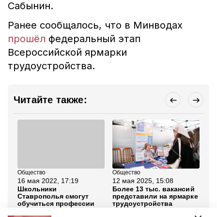
Сабынин.
Ранее сообщалось, что в Минводах
прошёл
федеральный этап
Всероссийской ярмарки
трудоустройства.
Читайте также:
Общество
Общество
Об
16 мая 2022, 17:19
12 мая 2025, 15:08
17
Школьники
Более 13 тыс. вакансий
Гу
Ставрополья смогут
представили на ярмарке
Ст
обучиться профессии
трудоустройства
Тр
прямо на предприятии с
Ставрополья
бо