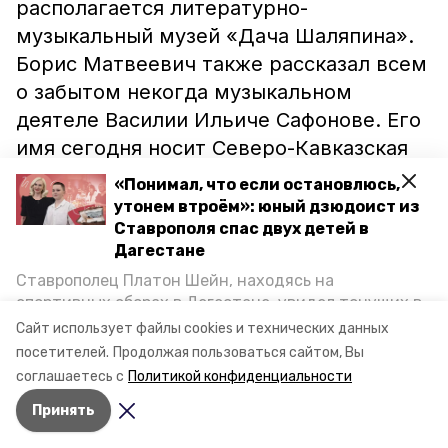
располагается литературно-
музыкальный музей «Дача Шаляпина».
Борис Матвеевич также рассказал всем
о забытом некогда музыкальном
деятеле Василии Ильиче Сафонове. Его
имя сегодня носит Северо-Кавказская
государственная филармония.
«Понимал, что если остановлюсь,
утонем втроём»: юный дзюдоист из
А ещё Борис Матвеевич написал 22
Ставрополя спас двух детей в
книги, посвящённые курорту, Михаилу
Дагестане
Лермонтову, Сергею Есенину, Василию
Ставрополец Платон Шейн, находясь на
Сафонову, художнику и бывшему
спортивных сборах в Дегестане, увидел тонущих в
Каспийском море детей и бросился на помощь. По
директору музея-усадьбы Николая
Сайт использует файлы cookies и технических данных
возвращении домой, отважного мальчика
посетителей.
Ярошенко Владимиру Секлюцкому и
Продолжая пользоваться сайтом, Вы
пригласили в министерство образования края и
соглашаетесь с
Политикой конфиденциальности
множеству талантливых и знаменитых
наградили. Корреспондент «Победы26» пообщался
людей, с которыми дружил.
Принять
с юным героем.