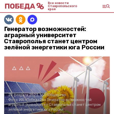
Все новости
Ставропольского
края
Генератор возможностей:
аграрный университет
Ставрополья станет центром
зелёной энергетики юга России
28 февраля 2023, 16:01
Общество
Фото:
ИА «Победа26»
Генератор возможностей:
аграрный университет Ставрополья станет центром
зелёной энергетики юга России