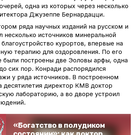
дочерей, одна из которых через несколько
хитектора Джузеппе Бернардацци.
тором ряда научных изданий на русском и
л несколько источников минеральной
у благоустройство курортов, впервые на
ую терапию для оздоровления. По его
е были построены две Эоловы арфы, одна
до сих пор. Конради распорядился
ажи у ряда источников. В построенном
ва десятилетия директор КМВ доктор
кую лабораторию, а во дворе устроил
людений.
«Богатство в полудиком
состоянии»: как доктор