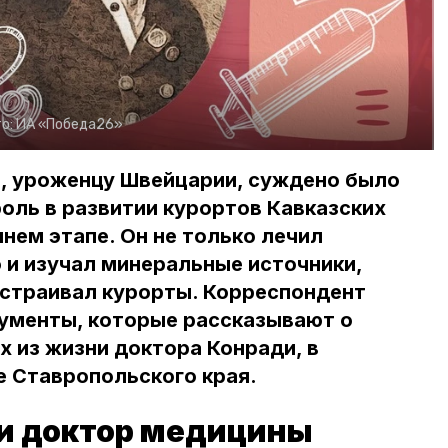
о:
ИА «Победа26»
, уроженцу Швейцарии, суждено было
оль в развитии курортов Кавказских
нем этапе. Он не только лечил
о и изучал минеральные источники,
устраивал курорты. Корреспондент
ументы, которые рассказывают о
 из жизни доктора Конради, в
е Ставропольского края.
 и доктор медицины