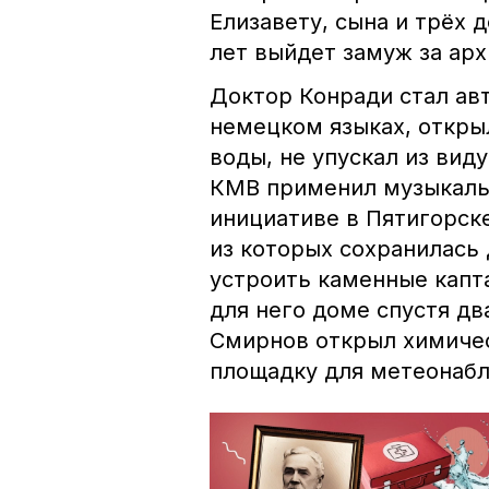
Елизавету, сына и трёх 
лет выйдет замуж за ар
Доктор Конради стал ав
немецком языках, откры
воды, не упускал из вид
КМВ применил музыкальн
инициативе в Пятигорск
из которых сохранилась 
устроить каменные капт
для него доме спустя д
Смирнов открыл химичес
площадку для метеонаб