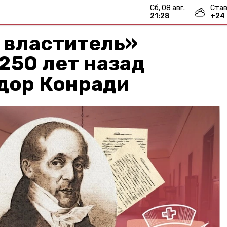
сб, 08 авг.
Став
21:28
+
24
 властитель»
250 лет назад
дор Конради