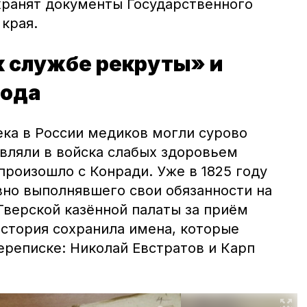
ранят документы Государственного
края.
 службе рекруты» и
года
ека в России медиков могли сурово
авляли в войска слабых здоровьем
произошло с Конради. Уже в 1825 году
вно выполнявшего свои обязанности на
Тверской казённой палаты за приём
История сохранила имена, которые
ереписке: Николай Евстратов и Карп