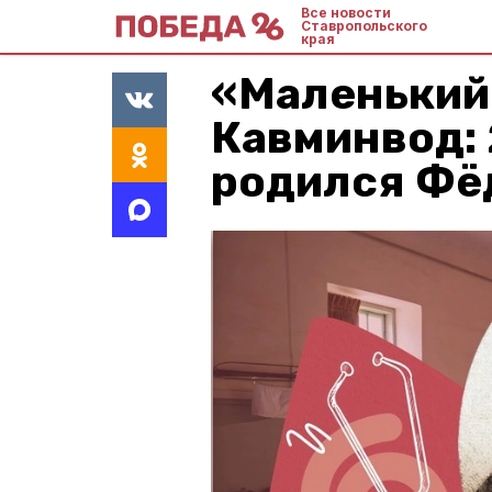
Все новости
Ставропольского
края
«Маленький
Кавминвод: 
родился Фё