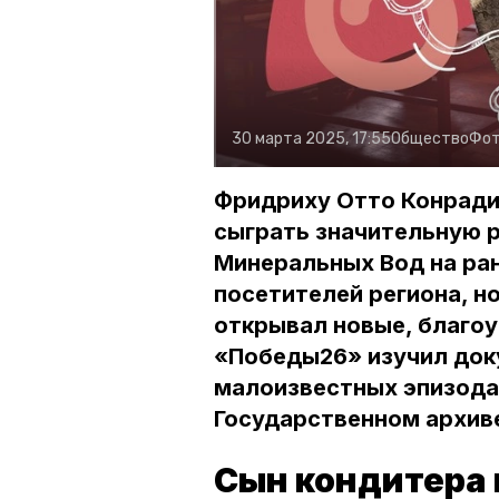
30 марта 2025, 17:55
Общество
Фот
Фридриху Отто Конради
сыграть значительную р
Минеральных Вод на ран
посетителей региона, н
открывал новые, благо
«Победы26» изучил док
малоизвестных эпизодах
Государственном архив
Сын кондитера