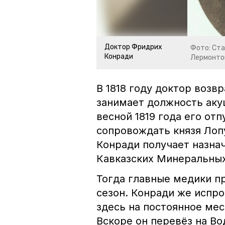
Доктор Фридрих
Фото: Ста
Конради
Лермонто
В 1818 году доктор возв
занимает должность аку
весной 1819 года его от
сопровождать князя Лопу
Конради получает назна
Кавказских Минеральных 
Тогда главные медики п
сезон. Конради же испро
здесь на постоянное мес
Вскоре он перевёз на В