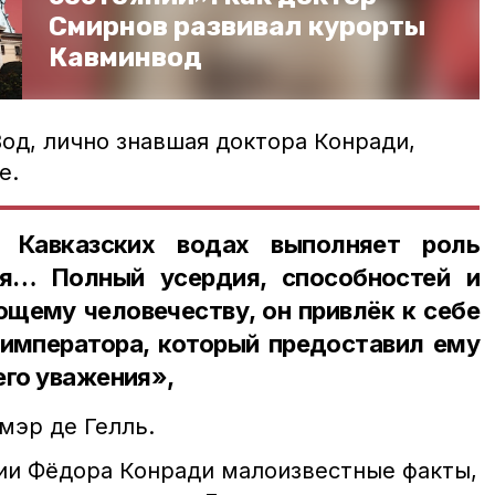
Смирнов развивал курорты
Кавминвод
од, лично знавшая доктора Конради,
е.
 Кавказских водах выполняет роль
ля… Полный усердия, способностей и
щему человечеству, он привлёк к себе
 императора, который предоставил ему
его уважения»,
мэр де Гелль.
фии Фёдора Конради малоизвестные факты,