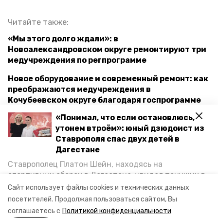
Читайте также:
«Мы этого долго ждали»: в
Новоалександровском округе ремонтируют три
медучреждения по регпрограмме
Новое оборудование и современный ремонт: как
преображаются медучреждения в
Кочубеевском округе благодаря госпрограмме
«Понимал, что если остановлюсь,
Медпомощь с доставкой на дом: как
утонем втроём»: юный дзюдоист из
ставропольские врачи выезжают в отдалённые
Ставрополя спас двух детей в
территории региона
Дагестане
Ставрополец Платон Шейн, находясь на
ставропольский край
врачебная амбулатория
спортивных сборах в Дегестане, увидел тонущих в
Каспийском море детей и бросился на помощь. По
Сайт использует файлы cookies и технических данных
модернизация первичного звена здравоохранения
возвращении домой, отважного мальчика
посетителей.
Продолжая пользоваться сайтом, Вы
пригласили в министерство образования края и
соглашаетесь с
Политикой конфиденциальности
наградили. Корреспондент «Победы26» пообщался