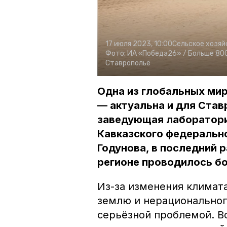
17 июля 2023, 10:00
Сельское хозяй
Фото:
ИА «Победа26» /
Больше 800
Ставрополье
Одна из глобальных ми
— актуальна и для Став
заведующая лаборатори
Кавказского федерально
Годунова, в последний 
регионе проводилось бо
Из-за изменения климата
землю и нерациональног
серьёзной проблемой. В