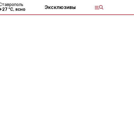
Ставрополь
Эксклюзивы
+
27
°С,
ясно