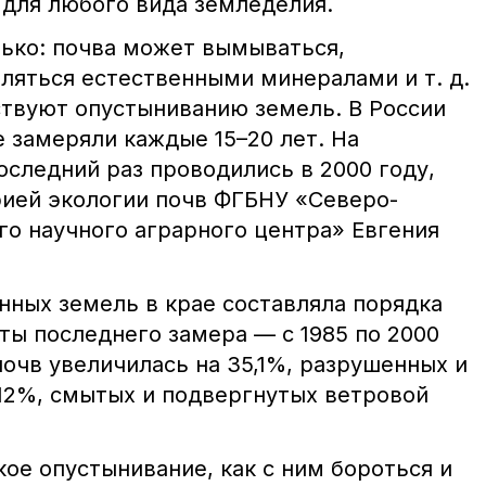
 для любого вида земледелия.
лько: почва может вымываться,
ляться естественными минералами и т. д.
ствуют опустыниванию земель. В России
 замеряли каждые 15–20 лет. На
оследний раз проводились в 2000 году,
рией экологии почв ФГБНУ «Северо-
го научного аграрного центра» Евгения
нных земель в крае составляла порядка
аты последнего замера — с 1985 по 2000
очв увеличилась на 35,1%, разрушенных и
12%, смытых и подвергнутых ветровой
кое опустынивание, как с ним бороться и