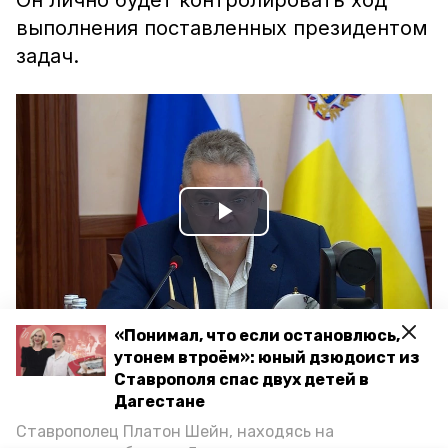
Он лично будет контролировать ход
выполнения поставленных президентом
задач.
Play
Video
«Понимал, что если остановлюсь,
утонем втроём»: юный дзюдоист из
Ставрополя спас двух детей в
ставропольский край
Дагестане
Ставрополец Платон Шейн, находясь на
губернатор владимир владимиров