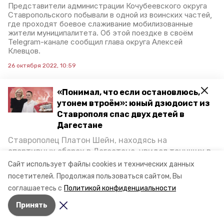
Представители администрации Кочубеевского округа
Ставропольского побывали в одной из воинских частей,
где проходят боевое слаживание мобилизованные
жители муниципалитета. Об этой поездке в своём
Telegram-канале сообщил глава округа Алексей
Клевцов.
26 октября 2022, 10:59
«Понимал, что если остановлюсь,
утонем втроём»: юный дзюдоист из
Более 46 миллионов
Ставрополя спас двух детей в
рублей собрали в
Дагестане
Невинномысске для
Ставрополец Платон Шейн, находясь на
мобилизованных
спортивных сборах в Дегестане, увидел тонущих в
Каспийском море детей и бросился на помощь. По
Сайт использует файлы cookies и технических данных
Глава города Невинномысска в своем телеграм-канале
возвращении домой, отважного мальчика
посетителей.
Продолжая пользоваться сайтом, Вы
сообщил, что для воинских частей собрано более 46
пригласили в министерство образования края и
миллионов рублей. Закуплены необходимые тёплые
соглашаетесь с
Политикой конфиденциальности
наградили. Корреспондент «Победы26» пообщался
вещи, медикаменты и прочее.
Принять
с юным героем.
25 октября 2022, 12:42