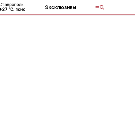
Ставрополь
Эксклюзивы
+
27
°С,
ясно