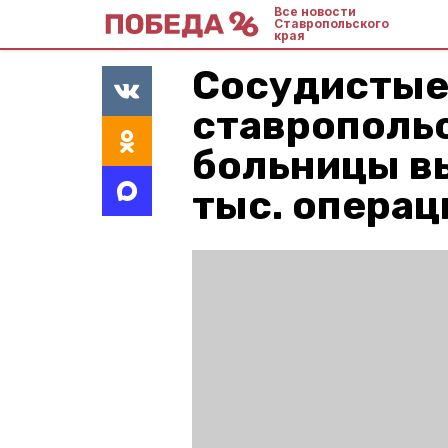
Все новости
Ставропольского
края
Сосудистые
ставрополь
больницы в
тыс. операц