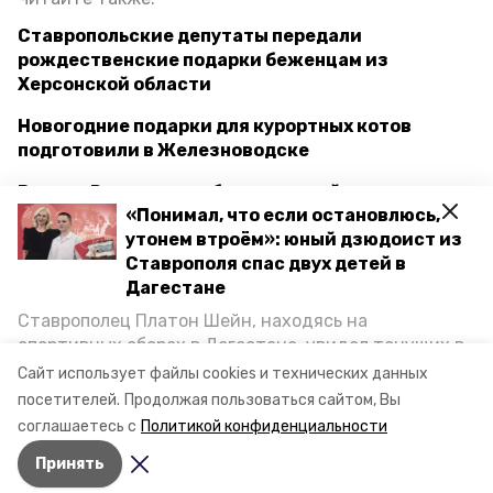
Ставропольские депутаты передали
рождественские подарки беженцам из
Херсонской области
Новогодние подарки для курортных котов
подготовили в Железноводске
В канун Рождества общественный транспорт на
«Понимал, что если остановлюсь,
Ставрополье будет работать допоздна
утонем втроём»: юный дзюдоист из
Ставрополя спас двух детей в
Дагестане
ставропольский край
Ставрополец Платон Шейн, находясь на
губернатор владимир владимиров
спортивных сборах в Дегестане, увидел тонущих в
Каспийском море детей и бросился на помощь. По
Сайт использует файлы cookies и технических данных
рождество христово
поздравление
возвращении домой, отважного мальчика
посетителей.
Продолжая пользоваться сайтом, Вы
пригласили в министерство образования края и
соглашаетесь с
Политикой конфиденциальности
наградили. Корреспондент «Победы26» пообщался
Авторы:
Кристина Кузёма
Принять
с юным героем.