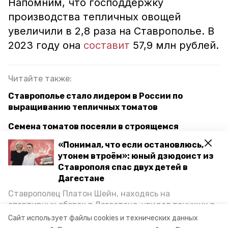
Напомним, что господдержку
производства тепличных овощей
увеличили в 2,8 раза на Ставрополье. В
2023 году она
составит
57,9 млн рублей.
Читайте также:
Ставрополье стало лидером в России по
выращиванию тепличных томатов
Семена томатов посеяли в строящемся
тепличном комплексе на Ставрополье
«Понимал, что если остановлюсь,
утонем втроём»: юный дзюдоист из
Хороший урожай позитивно влияет на
Ставрополя спас двух детей в
продуктовые цены в ставропольских магазинах
Дагестане
Ставрополец Платон Шейн, находясь на
ставропольский край
минсельхоз ск
спортивных сборах в Дегестане, увидел тонущих в
Каспийском море детей и бросился на помощь. По
Сайт использует файлы cookies и технических данных
тепличные овощи
господдержка
возвращении домой, отважного мальчика