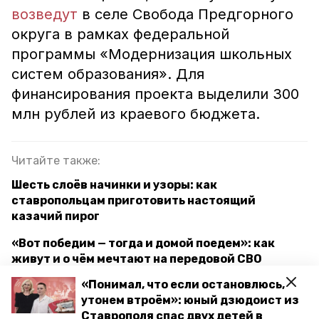
возведут
в селе Свобода Предгорного
округа в рамках федеральной
программы «Модернизация школьных
систем образования». Для
финансирования проекта выделили 300
млн рублей из краевого бюджета.
Читайте также:
Шесть слоёв начинки и узоры: как
ставропольцам приготовить настоящий
казачий пирог
«Вот победим — тогда и домой поедем»: как
живут и о чём мечтают на передовой СВО
ставропольские бойцы
«Понимал, что если остановлюсь,
утонем втроём»: юный дзюдоист из
По следам «Чебурашки»: как на Кавминводах
Ставрополя спас двух детей в
снимали главный российский блокбастер