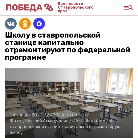
Все новости
Ставропольского
края
Школу в ставропольской
станице капитально
отремонтируют по федеральной
программе
24 января 2023, 12:49
Общество
Фото:
Дмитрий Ахмадуллин /
ИА «Победа26» /
В
ставропольской станице капитально отремонтируют
школу