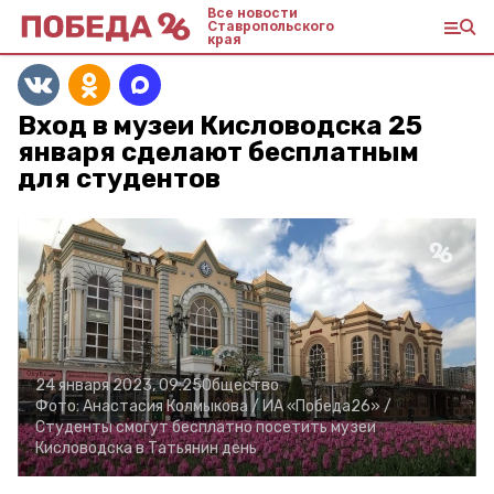
Все новости
Ставропольского
края
Вход в музеи Кисловодска 25
января сделают бесплатным
для студентов
24 января 2023, 09:25
Общество
Фото:
Анастасия Колмыкова /
ИА «Победа26» /
Студенты смогут бесплатно посетить музеи
Кисловодска в Татьянин день