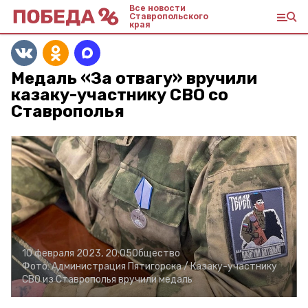
Все новости
Ставропольского
края
Медаль «За отвагу» вручили
казаку-участнику СВО со
Ставрополья
10 февраля 2023, 20:05
Общество
Фото:
Администрация Пятигорска /
Казаку-участнику
СВО из Ставрополья вручили медаль