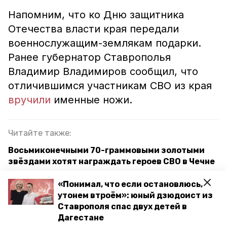
Напомним, что ко Дню защитника
Отечества власти края передали
военнослужащим-землякам подарки.
Ранее губернатор Ставрополья
Владимир Владимиров сообщил, что
отличившимся участникам СВО из края
вручили
именные ножи.
Читайте также:
Восьмиконечными 70-граммовыми золотыми
звёздами хотят награждать героев СВО в Чечне
«Очень трогают детские письма»:
«Понимал, что если остановлюсь,
ставропольские участники СВО рассказали о
утонем втроём»: юный дзюдоист из
жизни в зоне боевых действий
Ставрополя спас двух детей в
Дагестане
Участника СВО из Невинномысска наградили за