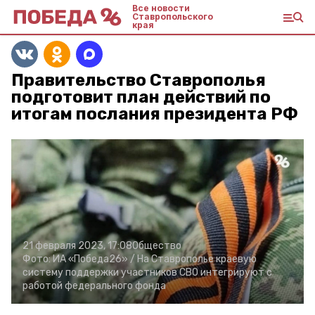
Все новости
Ставропольского
края
Правительство Ставрополья
подготовит план действий по
итогам послания президента РФ
21 февраля 2023, 17:08
Общество
Фото:
ИА «Победа26» /
На Ставрополье краевую
систему поддержки участников СВО интегрируют с
работой федерального фонда