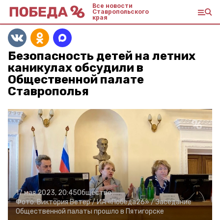
Все новости
Ставропольского
края
Безопасность детей на летних
каникулах обсудили в
Общественной палате
Ставрополья
17 мая 2023, 20:45
Общество
Фото:
Виктория Ветер /
ИА «Победа26» /
Заседание
Общественной палаты прошло в Пятигорске