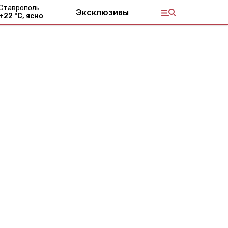
Ставрополь
Эксклюзивы
+
22
°С,
ясно