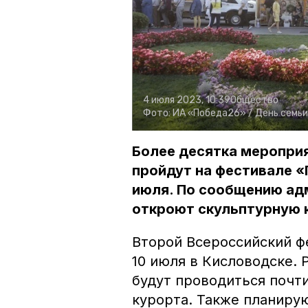
4 июля 2023, 10:39
Общество
Фото:
ИА «Победа26» /
День семьи
Более десятка мероприя
пройдут на фестивале «П
июля. По сообщению адм
откроют скульптурную 
Второй Всероссийский фе
10 июля в Кисловодске.
будут проводиться почти
курорта. Также планиру