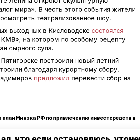
кте Ленина откроют скульптурную
лог мира». В честь этого события жители
посмотреть театрализованное шоу.
лых выходных в Кисловодске
состоялся
 КМВ», на котором по особому рецепту
ан сырного супа.
в Пятигорске построили новый летний
строили благодаря курортному сбору.
ладимиров
предложил
перевести сбор на
 план Минэка РФ по привлечению инвестсредств в
ть друг друга на всех площадках Железноводска
ал, что если остановлюсь, утон