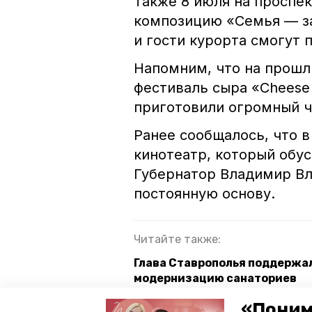
Также 8 июля на проспе
композицию «Семья — за
и гости курорта смогут 
Напомним, что на прош
фестиваль сыра «Cheese
приготовили огромный ч
Ранее сообщалось, что 
кинотеатр, который обу
Губернатор Владимир В
постоянную основу.
Читайте также:
Глава Ставрополья поддержал
модернизацию санаториев
Любящие пары могут поздрави
«Поним