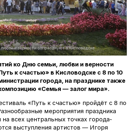
 любви и верности отпразднуют в Кисловодске
тий ко Дню семьи, любви и верности
уть к счастью» в Кисловодске с 8 по 10
инистрации города, на празднике также
композицию «Семья — залог мира».
стиваль «Путь к счастью» пройдёт с 8 по
 Разнообразные мероприятия праздника
 на всех центральных точках города-
ются выступления артистов — Игоря