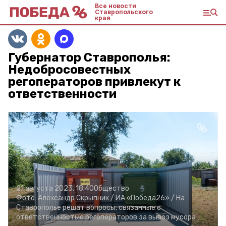
Все новости
Ставропольского
края
Губернатор Ставрополья:
Недобросовестных
регоператоров привлекут к
ответственности
21 августа 2023, 18:40
Общество
Фото:
Александр Скрыпник /
ИА «Победа26» /
На
Ставрополье решат вопросы, связанные с
ответственностью регоператоров за вывоз мусора