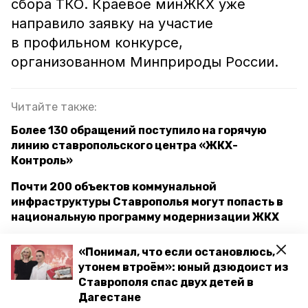
сбора ТКО. Краевое минЖКХ уже
направило заявку на участие
в профильном конкурсе,
организованном Минприроды России.
Читайте также:
Более 130 обращений поступило на горячую
линию ставропольского центра «ЖКХ-
Контроль»
Почти 200 объектов коммунальной
инфраструктуры Ставрополья могут попасть в
национальную программу модернизации ЖКХ
Комплексная программа модернизации ЖКХ
«Понимал, что если остановлюсь,
пройдёт на Ставрополье по поручению
утонем втроём»: юный дзюдоист из
президента
Ставрополя спас двух детей в
Дагестане
Прямая линия губернатора Ставрополья