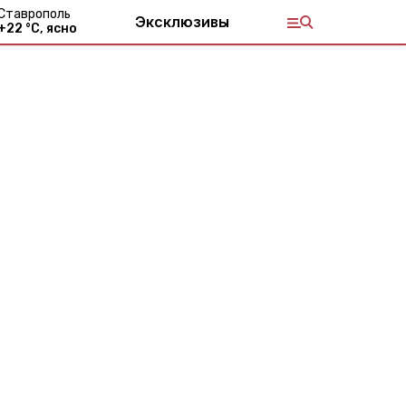
Ставрополь
Эксклюзивы
+
22
°С,
ясно