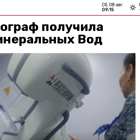
сб, 08 авг.
09:15
ограф получила
инеральных Вод