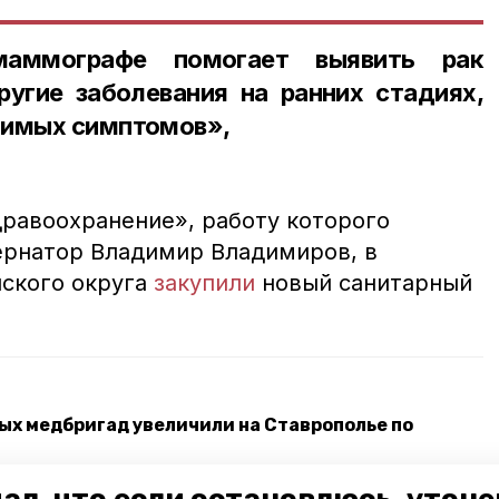
маммографе помогает выявить рак
угие заболевания на ранних стадиях,
тимых симптомов»,
дравоохранение», работу которого
ернатор Владимир Владимиров, в
ского округа
закупили
новый санитарный
ых медбригад увеличили на Ставрополье по
в эксплуатацию в ближайший месяц