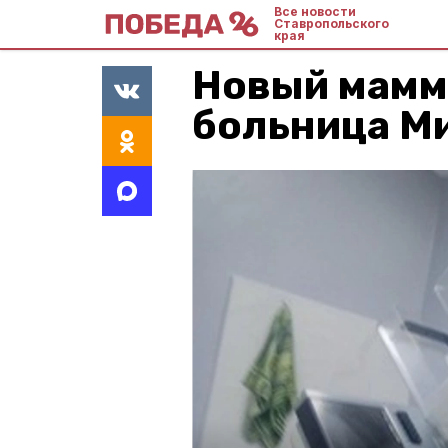
Все новости
Ставропольского
края
Новый мамм
больница М