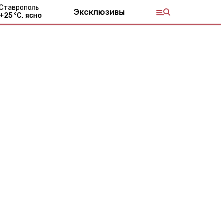
Ставрополь
Эксклюзивы
+
25
°С,
ясно