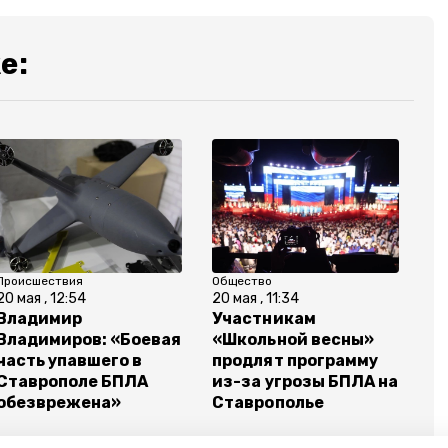
е:
Происшествия
Общество
20 мая , 12:54
20 мая , 11:34
Владимир
Участникам
Владимиров: «Боевая
«Школьной весны»
часть упавшего в
продлят программу
Ставрополе БПЛА
из-за угрозы БПЛА на
обезврежена»
Ставрополье