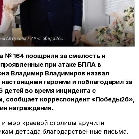
ия Алтухова /
ИА «Победа26»
а № 164 поощрили за смелость и
 проявленные при атаке БПЛА в
иона Владимир Владимиров назвал
 настоящими героями и поблагодарил за
 детей во время инцидента с
, сообщает корреспондент «Победы26»,
ии награждения.
 и мэр краевой столицы вручили
икам детсада благодарственные письма.