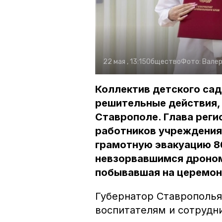
22 мая , 13:15
Общество
Фото:
Валер
Коллектив детского сад
решительные действия,
Ставрополе. Глава рег
работников учреждения
грамотную эвакуацию 86
невзорвавшимся дроном
побывавшая на церемон
Губернатор Ставрополья
воспитателям и сотрудн