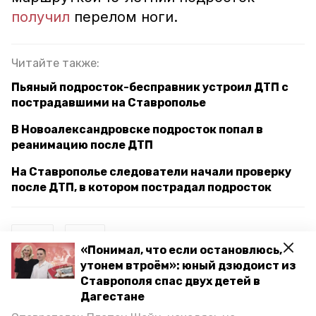
получил
перелом ноги.
Читайте также:
Пьяный подросток-бесправник устроил ДТП с
пострадавшими на Ставрополье
В Новоалександровске подросток попал в
реанимацию после ДТП
На Ставрополье следователи начали проверку
после ДТП, в котором пострадал подросток
дтп
скр
«Понимал, что если остановлюсь,
утонем втроём»: юный дзюдоист из
су скр по ставропольскому краю
Ставрополя спас двух детей в
Дагестане
прокуратура ставропольского края