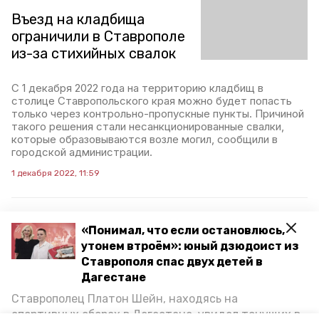
Въезд на кладбища
ограничили в Ставрополе
из-за стихийных свалок
С 1 декабря 2022 года на территорию кладбищ в
столице Ставропольского края можно будет попасть
только через контрольно-пропускные пункты. Причиной
такого решения стали несанкционированные свалки,
которые образовываются возле могил, сообщили в
городской администрации.
1 декабря 2022, 11:59
«Понимал, что если остановлюсь,
Более 30 тонн мусора
утонем втроём»: юный дзюдоист из
вывезли с Игнатьевского
Ставрополя спас двух детей в
кладбища в Ставрополе
Дагестане
Ставрополец Платон Шейн, находясь на
Стихийную свалку ликвидировали на крупнейшем
спортивных сборах в Дегестане, увидел тонущих в
некрополе краевого центра. За один день