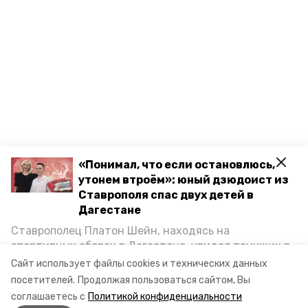
«Понимал, что если остановлюсь,
утонем втроём»: юный дзюдоист из
Ставрополя спас двух детей в
Дагестане
Ставрополец Платон Шейн, находясь на
спортивных сборах в Дегестане, увидел тонущих в
Каспийском море детей и бросился на помощь. По
Сайт использует файлы cookies и технических данных
Разделы
возвращении домой, отважного мальчика
посетителей.
Продолжая пользоваться сайтом, Вы
пригласили в министерство образования края и
Новости
соглашаетесь с
Политикой конфиденциальности
наградили. Корреспондент «Победы26» пообщался