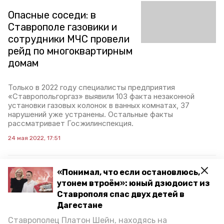
Опасные соседи: в
Ставрополе газовики и
сотрудники МЧС провели
рейд по многоквартирным
домам
Только в 2022 году специалисты предприятия
«Ставропольгоргаз» выявили 103 факта незаконной
установки газовых колонок в ванных комнатах, 37
нарушений уже устранены. Остальные факты
рассматривает Госжилинспекция.
24 мая 2022, 17:51
«Понимал, что если остановлюсь,
Семья из шести человек
утонем втроём»: юный дзюдоист из
отравилась угарным
Ставрополя спас двух детей в
газом в Минераловодском
Дагестане
округе
Ставрополец Платон Шейн, находясь на