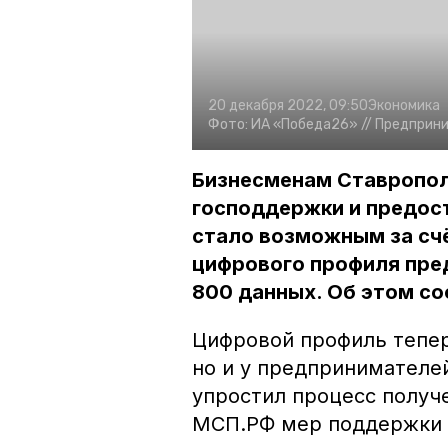
20 декабря 2022, 09:50
Экономика
Фото:
ИА «Победа26» //
Предприни
Бизнесменам Ставропол
господдержки и предост
стало возможным за сч
цифрового профиля пре
800 данных. Об этом со
Цифровой профиль теперь
но и у предпринимателе
упростил процесс получ
МСП.РФ мер поддержки 