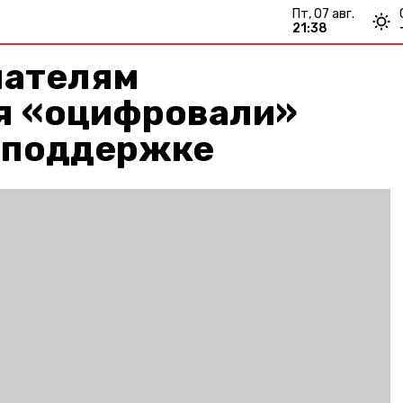
пт, 07 авг.
21:38
мателям
я «оцифровали»
осподдержке