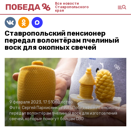
Все новости
Ставропольского
края
Ставропольский пенсионер
передал волонтёрам пчелиный
воск для окопных свечей
9 февраля 2023, 17:51
Общество
Фото:
Сергей Пархисенко /
ИА «Победа26» /
Пенсионер
передал волонтёрам пчелиный воск для изготовления
свечей, которые помогут бойцам СВО