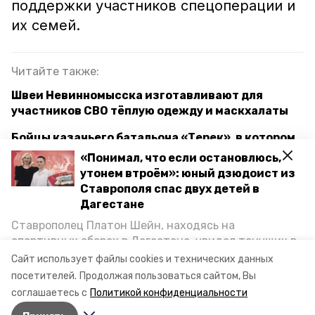
поддержки участников спецоперации и
их семей.
Читайте также:
Швеи Невинномысска изготавливают для
участников СВО тёплую одежду и маскхалаты
Бойцы казачьего батальона «Терек», в котором
сражаются ставропольцы, получили награды за
«Понимал, что если остановлюсь,
участие в СВО
утонем втроём»: юный дзюдоист из
Ставрополя спас двух детей в
Вопросы поддержки участников СВО и их семей
Дагестане
решаются в первоочередном порядке — глава
Ставрополец Платон Шейн, находясь на
Петровского округа
спортивных сборах в Дегестане, увидел тонущих в
Каспийском море детей и бросился на помощь. По
Сайт использует файлы cookies и технических данных
возвращении домой, отважного мальчика
поддержка участников сво
посетителей.
Продолжая пользоваться сайтом, Вы
пригласили в министерство образования края и
соглашаетесь с
Политикой конфиденциальности
наградили. Корреспондент «Победы26» пообщался
волонтёрский штаб
волонтёры