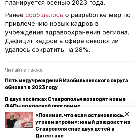
планируется осенью 2023 года.
Ранее
сообщалось
о разработке мер по
привлечению новых кадров в
учреждения здравоохранения региона.
Дефицит кадров в сфере онкологии
удалось сократить на 28%.
Читайте также:
Пять медучреждений Изобильненского округа
обновят в 2023 году
В двух посёлках Ставрополья возводят новые
ФАПы по краевой программе
«Понимал, что если остановлюсь,
Как преобразилась сельская амбулатория на
утонем втроём»: юный дзюдоист из
Ставрополье благодаря госпрограмме —
Ставрополя спас двух детей в
фоторепортаж
Дагестане