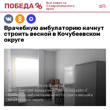
Все новости
Ставропольского
края
Врачебную амбулаторию начнут
строить весной в Кочубеевском
округе
22 февраля 2023, 14:54
Общество
Фото:
Дмитрий Ахмадуллин /
ИА «Победа26» //
Врачебную амбулаторию начнут строить весной в
Кочубеевском округе