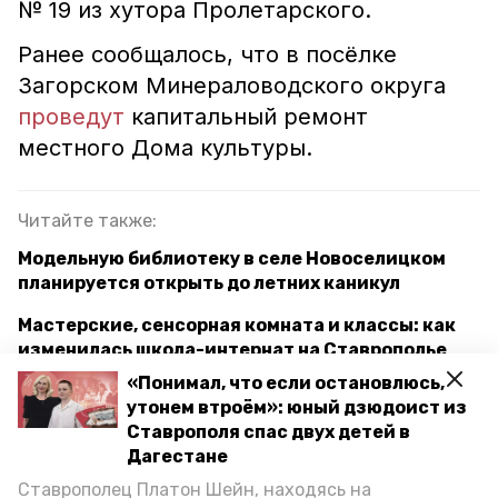
№ 19 из хутора Пролетарского.
Ранее сообщалось, что в посёлке
Загорском Минераловодского округа
проведут
капитальный ремонт
местного Дома культуры.
Читайте также:
Модельную библиотеку в селе Новоселицком
планируется открыть до летних каникул
Мастерские, сенсорная комната и классы: как
изменилась школа-интернат на Ставрополье
после капремонта
«Понимал, что если остановлюсь,
утонем втроём»: юный дзюдоист из
Два филиала централизованной библиотечной
Ставрополя спас двух детей в
системы Ставрополя обновят в 2023 году
Дагестане
Ставрополец Платон Шейн, находясь на