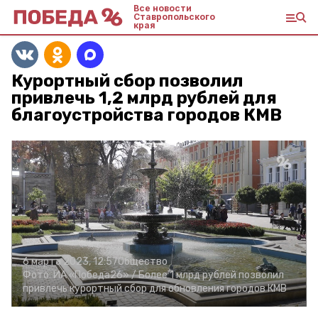
Все новости
Ставропольского
края
Курортный сбор позволил
привлечь 1,2 млрд рублей для
благоустройства городов КМВ
6 марта 2023, 12:57
Общество
Фото:
ИА «Победа26» /
Более 1 млрд рублей позволил
привлечь курортный сбор для обновления городов КМВ