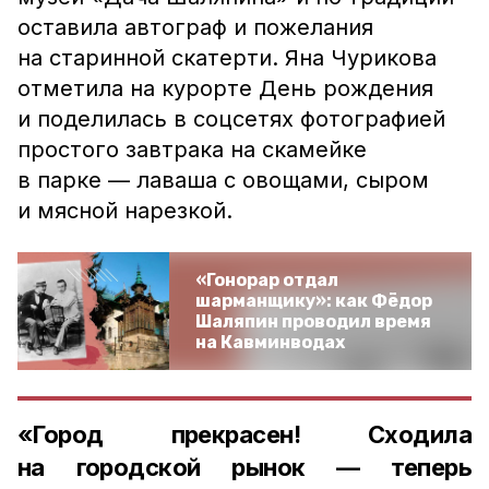
оставила автограф и пожелания
на старинной скатерти. Яна Чурикова
отметила на курорте День рождения
и поделилась в соцсетях фотографией
простого завтрака на скамейке
в парке — лаваша с овощами, сыром
и мясной нарезкой.
«Гонорар отдал
шарманщику»: как Фёдор
Шаляпин проводил время
на Кавминводах
«Город прекрасен! Сходила
на городской рынок — теперь