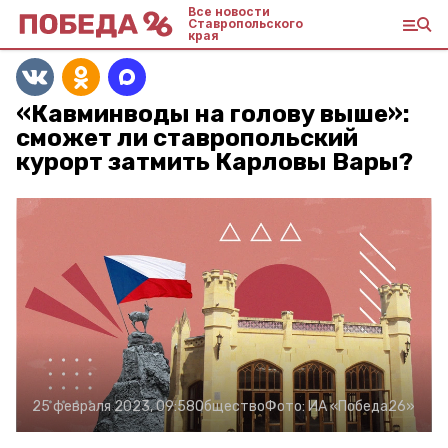
Все новости
Ставропольского
края
«Кавминводы на голову выше»:
сможет ли ставропольский
курорт затмить Карловы Вары?
25 февраля 2023, 09:58
Общество
Фото:
ИА «Победа26»