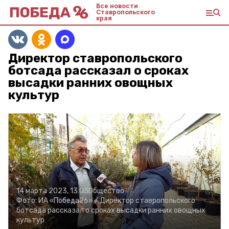
Все новости
Ставропольского
края
Директор ставропольского
ботсада рассказал о сроках
высадки ранних овощных
культур
14 марта 2023, 13:03
Общество
Фото:
ИА «Победа26» /
Директор ставропольского
ботсада рассказал о сроках высадки ранних овощных
культур