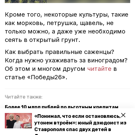
Кроме того, некоторые культуры, такие
как морковь, петрушка, щавель, не
только можно, а даже уже необходимо
сеять в открытый грунт.
Как выбрать правильные саженцы?
Когда нужно ухаживать за виноградом?
Об этом и многом другом
читайте
в
статье «Победы26».
Читайте также:
Более 10 млрд рублей по льготным кредитам
одобрили аграриям Ставрополья
«Понимал, что если остановлюсь,
утонем втроём»: юный дзюдоист из
Более 1,2 тыс. га гороха посадили аграрии
Ставрополя спас двух детей в
Грачёвского округа